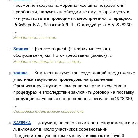
письменной форме намерение, желание потребителя
приобрести, получить необходимые ему товары и услуги
или участвовать в проводимых мероприятиях, операциях.
Райзберг Б.А., Лозовский Л.Ш., Стародубцева Е.Б..&#8230;
…
Экономический словарь
Заявка
— [service request] (в теории массового
7
обслуживания) см. Поток требований (заявок) …
Экономико-математический словарь
заявка
— Комплект документов, содержащий предложение
8
участника закупочной процедуры, направленный
Организатору закупки с намерением принять участие в
процедурах и впоследствии заключить договор на поставку
продукции на условиях, определенных закупочной&#8230;
…
Справочник технического переводчика
ЗАЯВКА
— документ, на основании к рого спортсменов и их
9
л. включают в число участников соревнований.
Предварительную, потом именную и окончательную 3.