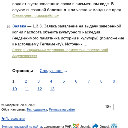
подают в установленные сроки в письменном виде. В
случае внезапной болезни л. или члена команды ее пред …
Справочник по коневодству
Заявка
— 1.3.3. Заявка заявление на выдачу заверенной
10
копии паспорта объекта культурного наследия
(недвижимого памятника истории и культуры) (приложение
к настоящему Регламенту). Источник …
Словарь-справочник терминов нормативно-технической
документации
Страницы
Следующая
→
1
2
3
4
5
6
7
8
9
10
11
12
13
© Академик, 2000-2026
18+
Обратная связь:
Техподдержка
,
Реклама на сайте
👣 Путешествия
Экспорт словарей на сайты
, сделанные на PHP,
Joomla,
Drupal,