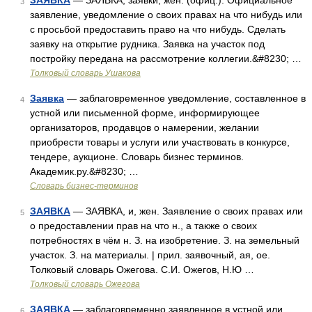
ЗАЯВКА
— ЗАЯВКА, заявки, жен. (офиц.). Официальное
3
заявление, уведомление о своих правах на что нибудь или
с просьбой предоставить право на что нибудь. Сделать
заявку на открытие рудника. Заявка на участок под
постройку передана на рассмотрение коллегии.&#8230; …
Толковый словарь Ушакова
Заявка
— заблаговременное уведомление, составленное в
4
устной или письменной форме, информирующее
организаторов, продавцов о намерении, желании
приобрести товары и услуги или участвовать в конкурсе,
тендере, аукционе. Словарь бизнес терминов.
Академик.ру.&#8230; …
Словарь бизнес-терминов
ЗАЯВКА
— ЗАЯВКА, и, жен. Заявление о своих правах или
5
о предоставлении прав на что н., а также о своих
потребностях в чём н. З. на изобретение. З. на земельный
участок. З. на материалы. | прил. заявочный, ая, ое.
Толковый словарь Ожегова. С.И. Ожегов, Н.Ю …
Толковый словарь Ожегова
ЗАЯВКА
— заблаговременно заявленное в устной или
6